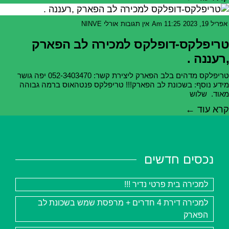
 19, 2023
11:25 Am
אין תגובות
אורלי NINVE
יפלקס-דופלקס למכירה לב הפארק
עננה .
טריפלקס מדהים בלב הפארק ליצירת קשר: 052-3403470 יפה גושר
ע נוסף: בשכונת לב הפארק!!! טריפלקס פנטהאוס ברמה גבוהה
וד. שלוש
א עוד ←
נכסים חדשים
למכירה בית פרטי נדיר !!!
למכירה דירת 4 חדרים + מרפסת שמש בשכונת לב
הפארק