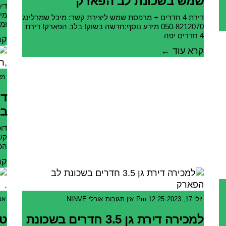
שמש בשכונת לב הפארק
דירת 4 חדרים + מרפסת שמש ליצירת קשר: מיכל שמרלינג
ומר
050-8212070 מידע נוסף:חדשה בשוק! בלב הפארק! דירת
4 חדרים יפה
קר
קרא עוד ←
מאי 14
בל
הפ
קר
יולי 17, 2023
12:25 Pm
אין תגובות
אורלי NINVE
אפריל
למכירה דירת גן 3.5 חדרים בשכונת
טר