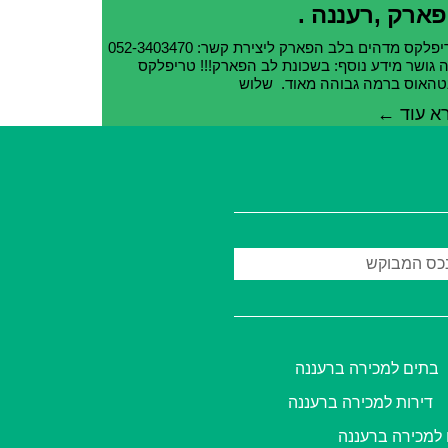
ארק ,רעננה .
טריפלקס מדהים בלב הפארק ליצירת קשר: 052-3403470
ה גושר מידע נוסף: בשכונת לב הפארק!!! טריפלקס
טהאוס ברמה גבוהה מאוד. שלוש
א עוד ←
בתים למכירה ברעננה
דירות למכירה ברעננה