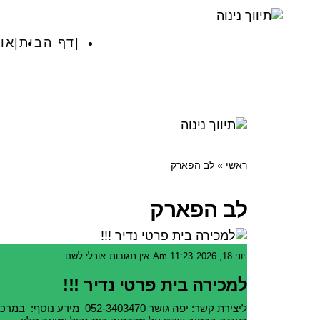
דף הבית
או
ראשי
»
לב הפארק
לב הפארק
יוני 18, 2026
11:23 Am
אין תגובות
אורלי לשם
למכירה בית פרטי נדיר !!!
ליצירת קשר: יפה גושר 052-3403470 מידע נוסף: במרכ