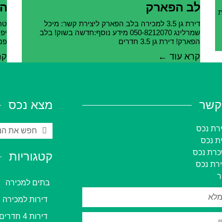
לב הפארק
הפ
ת
דירת גן 3.5 למכירה בלב הפארק ליצירת קשר: מיכל
שמרלינג 050-8212070 מידע נוסף:חדשה בשוק! בלב
יפ
הפארק! דירת גן 3.5 חדרים
פנ
קרא עוד ←
קר
קשר
מצא נכס
רת נכס
ית נכס
רת נכס
קטגוריות
רת נכס
בתים למכירה
דירות למכירה
דירות 4 חדרים למכירה ברעננה